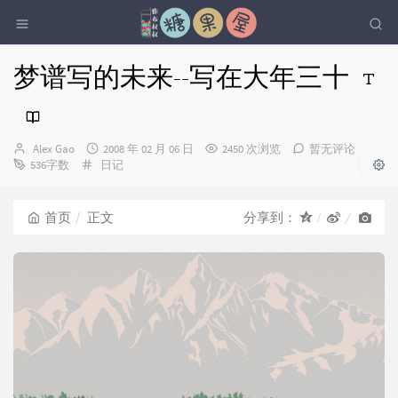
梦谱写的未来--写在大年三十
博
发
Alex Gao
2008 年 02 月 06 日
2450 次浏览
暂无评论
主：
分
布
536字数
日记
类：
时
间：
首页
正文
分享到：