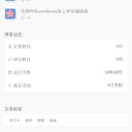
论
数：
非插件给wordpress加上评论编辑器
评
15
论
数：
博客信息
文章数目
271
评论数目
578
运行天数
19年185天
最后活动
4 个月前
文章标签
年三十
新年
梦想
祝福