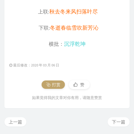
秋去冬来风扫落叶尽
上联:
冬逝春临雪吹新芳沁
下联:
沉浮乾坤
横批：
最后修改：2020 年 03 月 06 日
打赏
赞
如果觉得我的文章对你有用，请随意赞赏
上一篇
下一篇