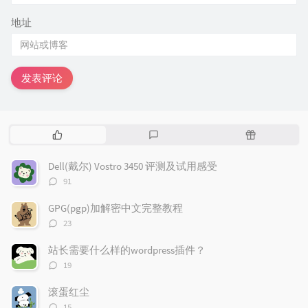
地址
发表评论
热
最
随
门
新
机
文
评
文
Dell(戴尔) Vostro 3450 评测及试用感受
章
论
章
评
91
论
数：
GPG(pgp)加解密中文完整教程
评
23
论
数：
站长需要什么样的wordpress插件？
评
19
论
数：
滚蛋红尘
评
15