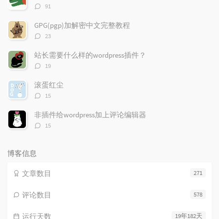
章
论
章
评
91
论
数：
GPG(pgp)加解密中文完整教程
评
23
论
数：
站长需要什么样的wordpress插件？
评
19
论
数：
滚蛋红尘
评
15
论
数：
非插件给wordpress加上评论编辑器
评
15
论
数：
博客信息
文章数目
271
评论数目
578
运行天数
19年182天