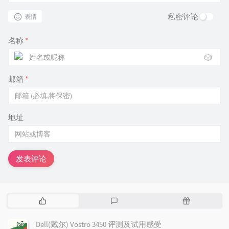
私密评论
表情
名称
*
🎲
邮箱
*
地址
发表评论
热
最
随
门
新
机
文
评
文
Dell(戴尔) Vostro 3450 评测及试用感受