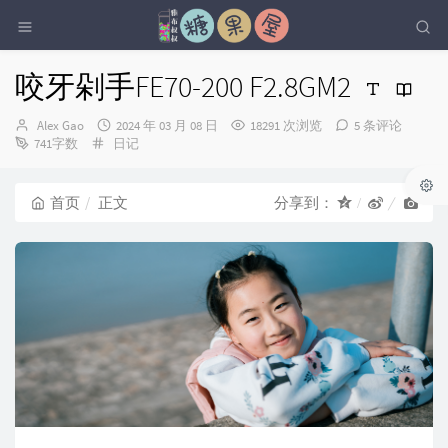
咬牙剁手FE70-200 F2.8GM2
博
发
Alex Gao
2024 年 03 月 08 日
18291 次浏览
5 条评论
主：
分
布
741字数
日记
类：
时
间：
首页
正文
分享到：