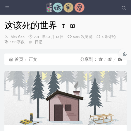
这该死的世界
博
发
Alex Gao
2011 年 03 月 13 日
5010 次浏览
4 条评论
主：
布
分
1191字数
日记
时
类：
间：
首页
正文
分享到：