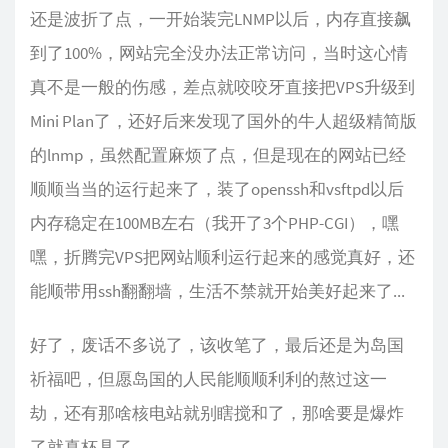
还是波折了点，一开始装完LNMP以后，内存直接飙
到了100%，网站完全没办法正常访问，当时这心情
真不是一般的伤感，差点就咬咬牙直接把VPS升级到
Mini Plan了，还好后来发现了国外的牛人超级精简版
的lnmp，虽然配置麻烦了点，但是现在的网站已经
顺顺当当的运行起来了，装了openssh和vsftpd以后
内存稳定在100MB左右（我开了3个PHP-CGI），嘿
嘿，折腾完VPS把网站顺利运行起来的感觉真好，还
能顺带用ssh翻翻墙，生活不禁就开始美好起来了...
好了，废话不多说了，该收笔了，最后还是为岛国
祈福吧，但愿岛国的人民能顺顺利利的熬过这一
劫，还有那啥核电站就别瞎搅和了，那啥要是爆炸
了就真杯具了...