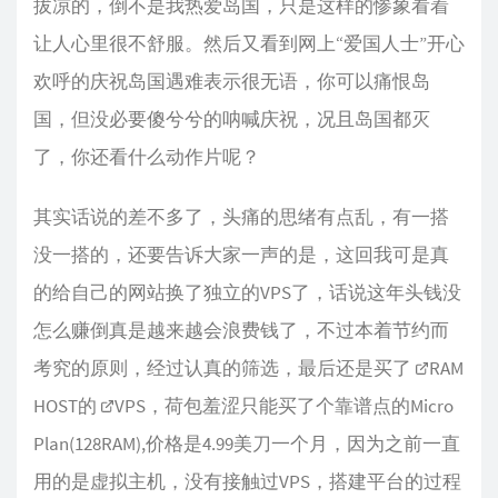
拔凉的，倒不是我热爱岛国，只是这样的惨象看着
让人心里很不舒服。然后又看到网上“爱国人士”开心
欢呼的庆祝岛国遇难表示很无语，你可以痛恨岛
国，但没必要傻兮兮的呐喊庆祝，况且岛国都灭
了，你还看什么动作片呢？
其实话说的差不多了，头痛的思绪有点乱，有一搭
没一搭的，还要告诉大家一声的是，这回我可是真
的给自己的网站换了独立的VPS了，话说这年头钱没
怎么赚倒真是越来越会浪费钱了，不过本着节约而
考究的原则，经过认真的筛选，最后还是买了
RAM
HOST
的
VPS
，荷包羞涩只能买了个靠谱点的Micro
Plan(128RAM),价格是4.99美刀一个月，因为之前一直
用的是虚拟主机，没有接触过VPS，搭建平台的过程