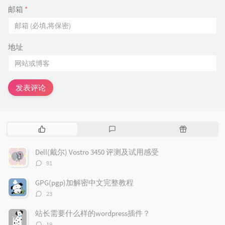
邮箱
*
地址
发表评论
热
最
随
门
新
机
文
评
文
Dell(戴尔) Vostro 3450 评测及试用感受
章
论
章
评
91
论
数：
GPG(pgp)加解密中文完整教程
评
23
论
数：
站长需要什么样的wordpress插件？
评
19