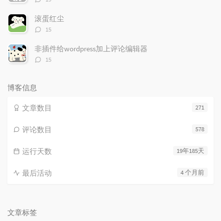
论
数：
滚蛋红尘
评
15
论
数：
非插件给wordpress加上评论编辑器
评
15
论
数：
博客信息
文章数目
271
评论数目
578
运行天数
19年185天
最后活动
4 个月前
文章标签