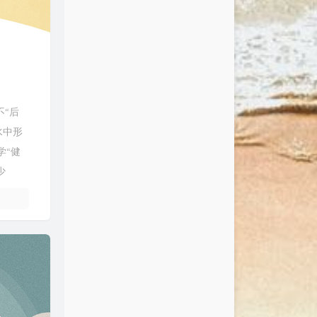
不“后
水中形
学“健
少