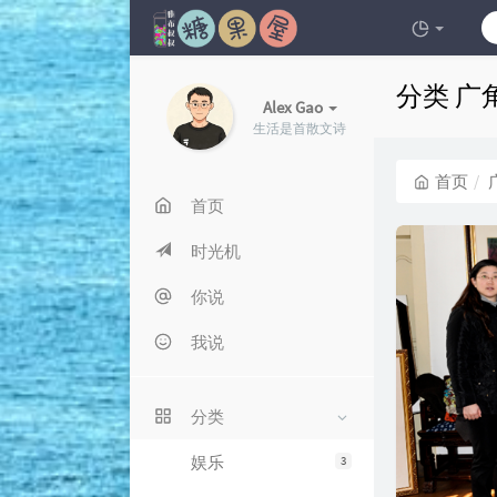
分类 广
Alex Gao
生活是首散文诗
首页
首页
时光机
你说
我说
分类
娱乐
3