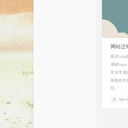
网站迁
最近lup
感谢lup
常灰常感谢
狠狠的支持
经...
Alex 