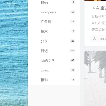
数码
4
习主席
wordpress
10
莫斯科时
广角镜
12
当红布拉
普京惊叹
技术
6
Alex 
分享
28
日记
141
我的文学
45
Linux
40
摄影
3