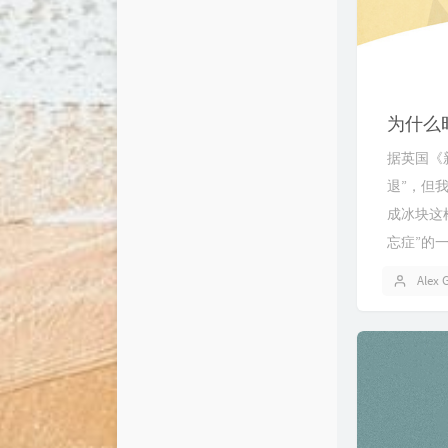
为什么
据英国《
退”，但
成冰块这
忘症”的
Alex 