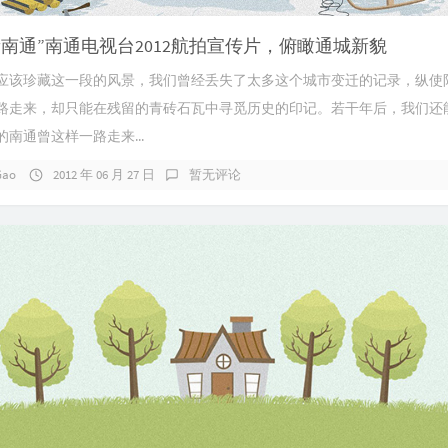
新南通”南通电视台2012航拍宣传片，俯瞰通城新貌
应该珍藏这一段的风景，我们曾经丢失了太多这个城市变迁的记录，纵使
路走来，却只能在残留的青砖石瓦中寻觅历史的印记。若干年后，我们还
南通曾这样一路走来...
Gao
2012 年 06 月 27 日
暂无评论