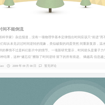
时间不能倒流
新科学家》杂志报道，没有一项物理学基本定律指出时间应该只“前进”而
我们却从未见识过时间逆转的现象，类似破裂的鸡蛋突然 间重新复原，温
样的事情不过是科幻影片中的情节。一项新研究显示，时间箭头是量子力
一种结果，这种“健忘症”擦除了时间逆转 留下的所有痕迹。 熵越高 信息越
Gao
2009 年 09 月 08 日
暂无评论