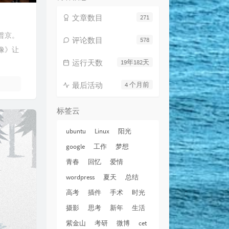
文章数目
271
普京。
评论数目
578
像》让
运行天数
19年182天
最后活动
4 个月前
标签云
ubuntu
Linux
阳光
google
工作
梦想
青春
回忆
爱情
wordpress
夏天
总结
高考
插件
手术
时光
摄影
思考
新年
生活
紫金山
考研
微博
cet