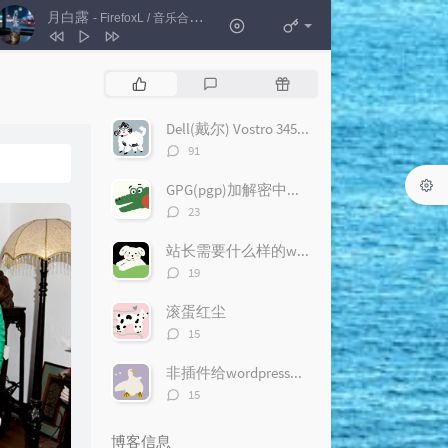
月白露
- FirefoxL / 音乐合伙人
1
月白露
FirefoxL / 音乐合伙人
热
最
随
2
守谎的人
树离suliii_
门
新
机
文
评
文
Dell(戴尔) Vostro 3450 评测及试用感受
3
春树
银河快递
章
论
章
评
91
4
胡乱
Echo艾歌
论
数：
GPG(pgp)加解密中文完整教程
5
抓不住的时光
高小木蒙
评
23
6
I Only Miss You
论
数：
站长需要什么样的wordpress插件？
Megan Moroney / Ed Sheeran
评
19
论
数：
滚蛋红尘
评
15
论
数：
非插件给wordpress加上评论编辑器
评
15
论
数：
博客信息