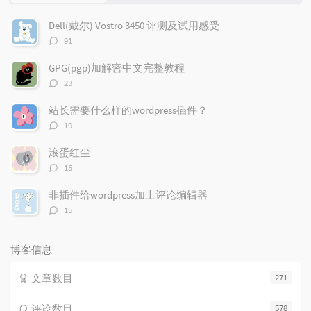
门
新
机
文
评
文
Dell(戴尔) Vostro 3450 评测及试用感受
章
论
章
评
91
论
数：
GPG(pgp)加解密中文完整教程
评
23
论
数：
站长需要什么样的wordpress插件？
评
19
论
数：
滚蛋红尘
评
15
论
数：
非插件给wordpress加上评论编辑器
评
15
论
数：
博客信息
文章数目
271
评论数目
578