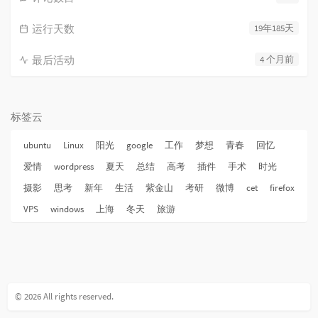
运行天数
19年185天
最后活动
4 个月前
标签云
ubuntu
Linux
阳光
google
工作
梦想
青春
回忆
爱情
wordpress
夏天
总结
高考
插件
手术
时光
摄影
思考
新年
生活
紫金山
考研
微博
cet
firefox
VPS
windows
上海
冬天
旅游
© 2026 All rights reserved.