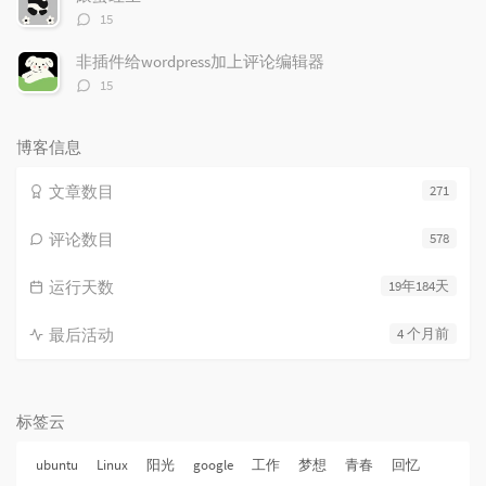
评
15
论
数：
非插件给wordpress加上评论编辑器
评
15
论
数：
博客信息
文章数目
271
评论数目
578
运行天数
19年184天
最后活动
4 个月前
标签云
ubuntu
Linux
阳光
google
工作
梦想
青春
回忆