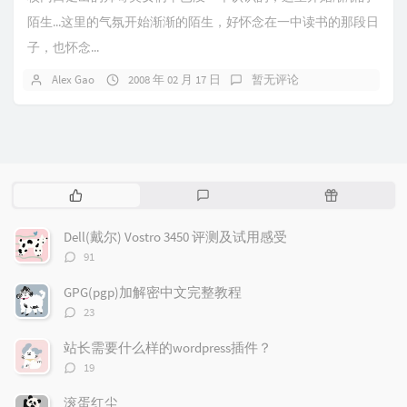
陌生...这里的气氛开始渐渐的陌生，好怀念在一中读书的那段日
子，也怀念...
Alex Gao
2008 年 02 月 17 日
暂无评论
热
最
随
门
新
机
文
评
文
Dell(戴尔) Vostro 3450 评测及试用感受
章
论
章
评
91
论
数：
GPG(pgp)加解密中文完整教程
评
23
论
数：
站长需要什么样的wordpress插件？
评
19
论
数：
滚蛋红尘