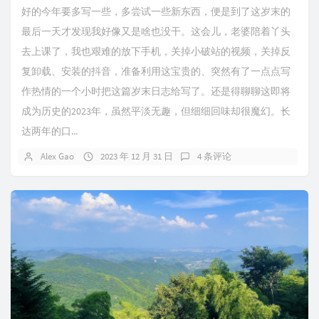
好的今年要多写一些，多尝试一些新东西，便是到了这岁末的
最后一天才发现我好像又是啥也没干。这会儿，老婆陪着丫头
去上课了，我也艰难的放下手机，关掉小破站的视频，关掉反
复卸载、安装的抖音，准备利用这宝贵的、突然有了一点点写
作热情的一个小时把这篇岁末日志给写了。还是得聊聊这即将
成为历史的2023年，虽然平淡无趣，但细细回味却很魔幻。长
达两年的口...
Alex Gao
2023 年 12 月 31 日
4 条评论