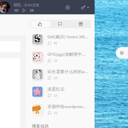
胡乱
- Echo艾歌
1
月白露
FirefoxL / 音乐合伙人
热
最
随
2
守谎的人
树离suliii_
门
新
机
文
评
文
Dell(戴尔) Vostro 3450 评测及试用感受
3
春树
银河快递
章
论
章
评
91
4
胡乱
Echo艾歌
论
数：
GPG(pgp)加解密中文完整教程
5
抓不住的时光
高小木蒙
评
23
6
I Only Miss You
论
数：
站长需要什么样的wordpress插件？
Megan Moroney / Ed Sheeran
评
19
论
数：
滚蛋红尘
评
15
论
数：
非插件给wordpress加上评论编辑器
评
15
论
数：
博客信息