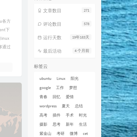
文章数目
271
tu各方
评论数目
578
nt下
运行天数
19年183天
nux
够通过
最后活动
4 个月前
标签云
ubuntu
Linux
阳光
google
工作
梦想
青春
回忆
爱情
wordpress
夏天
总结
高考
插件
手术
时光
摄影
思考
新年
生活
紫金山
考研
微博
cet