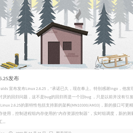
2.6.25发布
Torvalds 宣布发布Linux 2.6.25，“承诺已久，现在奉上。特别感谢Ingo，他
讨厌的回归问题，这不是bug的回归而是一个旧bug ，只是以前并没有引
inux 2.6.25的新特性包括支持新的架构(MN10300/AM33)，新的接口可更
存使用，控制进程组内存使用的“内存资源控制器”，实时组调度，新的测
..