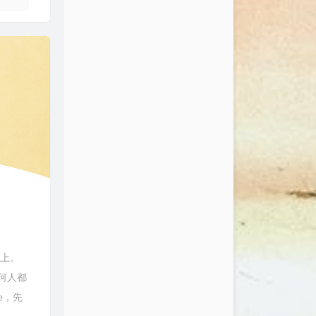
ux上。
何人都
ne，先