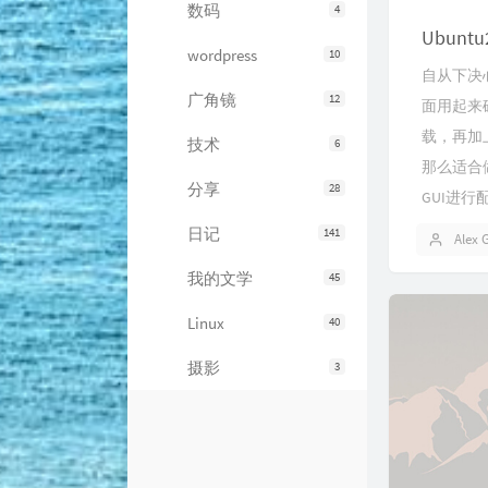
数码
4
Ubunt
wordpress
10
自从下决心把
广角镜
12
面用起来确
载，再加上
技术
6
那么适合
分享
28
GUI进行配.
日记
141
Alex 
我的文学
45
Linux
40
摄影
3