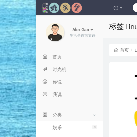
标签 Li
Alex Gao
生活是首散文诗
首页
L
首页
时光机
你说
我说
分类
娱乐
3