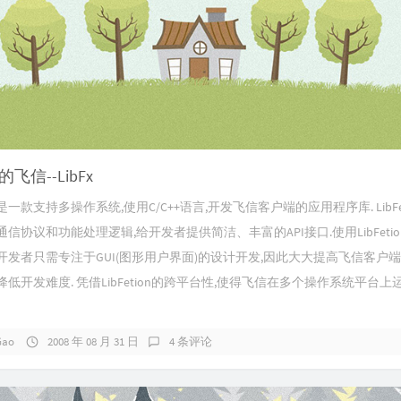
上的飞信--LibFx
ion是一款支持多操作系统,使用C/C++语言,开发飞信客户端的应用程序库. LibFet
信协议和功能处理逻辑,给开发者提供简洁、丰富的API接口.使用LibFeti
开发者只需专注于GUI(图形用户界面)的设计开发,因此大大提高飞信客户
低开发难度. 凭借LibFetion的跨平台性,使得飞信在多个操作系统平台上
Gao
2008 年 08 月 31 日
4 条评论