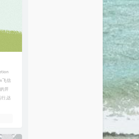
ion
on飞信
端的开
运行,达