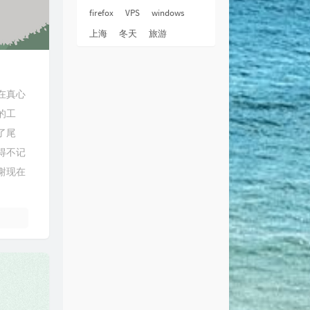
firefox
VPS
windows
上海
冬天
旅游
在真心
的工
了尾
得不记
谢现在