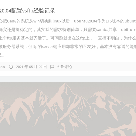
u20.04配置vsftp经验记录
Gen8的系统从win切换到linux以后，ubuntu20.04作为LTS版本的ubun
实还是挺稳定的，其实我的需求特别简单，只需要samba共享，qbittorre
个ftp服务基本就齐活了。可问题就出在这ftp上，一直搞不明白，为什么li
做服务器系统，但ftp的server端应用却非常的不友好，基本没有靠谱的能
..
Gao
2021 年 05 月 29 日
6 条评论