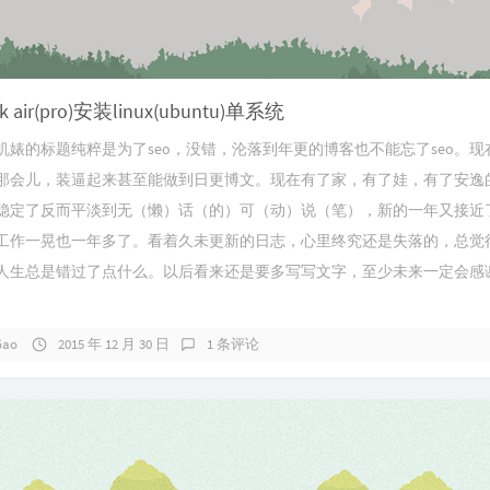
k air(pro)安装linux(ubuntu)单系统
机婊的标题纯粹是为了seo，没错，沦落到年更的博客也不能忘了seo。现
那会儿，装逼起来甚至能做到日更博文。现在有了家，有了娃，有了安逸
稳定了反而平淡到无（懒）话（的）可（动）说（笔），新的一年又接近
工作一晃也一年多了。看着久未更新的日志，心里终究还是失落的，总觉
人生总是错过了点什么。以后看来还是要多写写文字，至少未来一定会感
Gao
2015 年 12 月 30 日
1 条评论