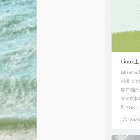
Linux
LibFet
封装飞信通
客户端的
发速度和降
到“fetio...
Alex 