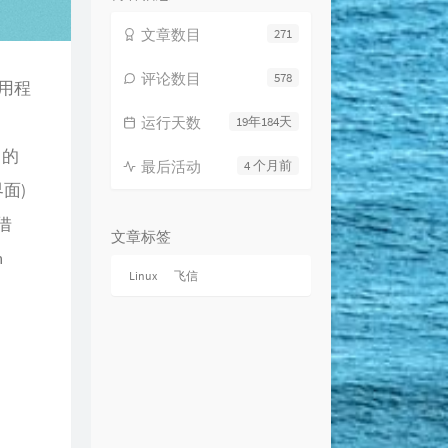
文章数目
271
评论数目
578
应用程
运行天数
19年184天
富的
最后活动
4 个月前
界面)
借
文章标签
n
Linux
飞信