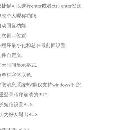
快捷键可以选择enter或者ctrl+enter发送.
加修改个人昵称功能.
加自动回复功能.
住上次窗口位置.
动主程序最小化和总在最前面设置.
音文件自定义.
改聊天时间显示格式.
善菜单栏字体底色.
加提取消息系统热键(仅支持windows平台).
解决重登录程序崩溃的BUG.
决长短信设置BUG.
决加为好友退出BUG.