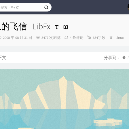
上的飞信--LibFx
发
分
2008 年 08 月 31 日
5477 次浏览
4 条评论
654字数
Linux
布
类：
时
间：
正文
分享到：