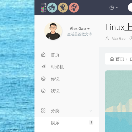
Linux
Alex Gao
生活是首散文诗
博
Alex Gao
主：
首页
首页
时光机
你说
我说
分类
娱乐
3