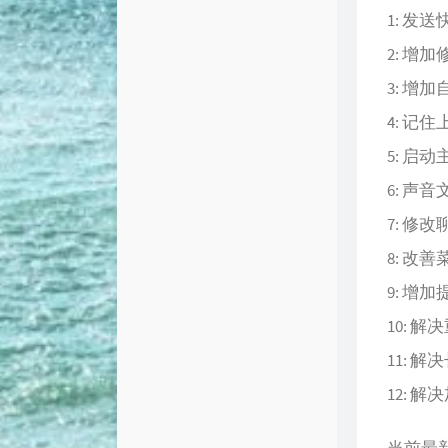
1: 发送
2: 增
3: 增
4: 记
5: 启
6: 声
7: 修
8: 改
9: 增
10: 
11: 解
12: 解