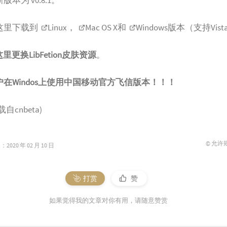
本为 v0.8.1。
这里下载到
Linux
，
Mac OS X
和
Windows
版本（支持Vist
里更换LibFetion皮肤资源
。
在Windos上使用中国移动官方飞信版本！！！
自cnbeta)
© 允许
020 年 02 月 10 日
打赏
赞
如果觉得我的文章对你有用，请随意赞赏