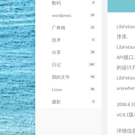
数码
4
wordpress
10
LibF
广角镜
12
序库.
技术
6
LibF
分享
28
API接
日记
141
的设计
我的文学
45
LibF
anywher
Linux
40
摄影
3
2008.8.
v0.8
详细信息