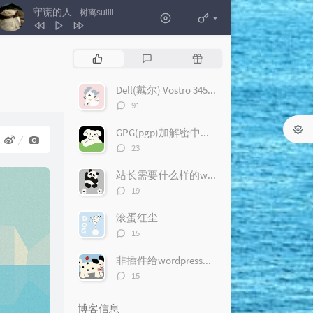
守谎的人
- 树离suliii_
1
月白露
FirefoxL / 音乐合伙人
热
最
随
2
守谎的人
树离suliii_
门
新
机
文
评
文
Dell(戴尔) Vostro 3450 评测及试用感受
3
春树
银河快递
章
论
章
评
91
4
胡乱
Echo艾歌
论
数：
GPG(pgp)加解密中文完整教程
5
抓不住的时光
高小木蒙
评
23
6
I Only Miss You
论
数：
站长需要什么样的wordpress插件？
Megan Moroney / Ed Sheeran
评
19
论
数：
滚蛋红尘
评
15
论
数：
非插件给wordpress加上评论编辑器
评
15
论
数：
博客信息