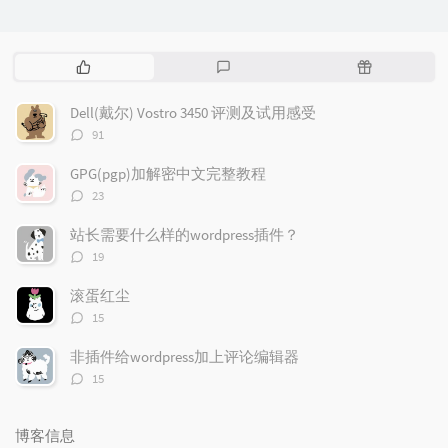
热
最
随
门
新
机
文
评
文
Dell(戴尔) Vostro 3450 评测及试用感受
章
论
章
评
91
论
数：
GPG(pgp)加解密中文完整教程
评
23
论
数：
站长需要什么样的wordpress插件？
评
19
论
数：
滚蛋红尘
评
15
论
数：
非插件给wordpress加上评论编辑器
评
15
论
数：
博客信息