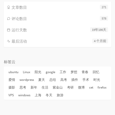
文章数目
271
评论数目
578
运行天数
19年186天
最后活动
4 个月前
标签云
ubuntu
Linux
阳光
google
工作
梦想
青春
回忆
爱情
wordpress
夏天
总结
高考
插件
手术
时光
摄影
思考
新年
生活
紫金山
考研
微博
cet
firefox
VPS
windows
上海
冬天
旅游