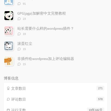
章
论
章
评
91
论
数：
GPG(pgp)加解密中文完整教程
评
23
论
数：
站长需要什么样的wordpress插件？
评
19
论
数：
滚蛋红尘
评
15
论
数：
非插件给wordpress加上评论编辑器
评
15
论
数：
博客信息
文章数目
271
评论数目
578
运行天数
19年182天