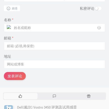
私密评论
表情
名称
*
🎲
邮箱
*
地址
发表评论
热
最
随
门
新
机
文
评
文
Dell(戴尔) Vostro 3450 评测及试用感受