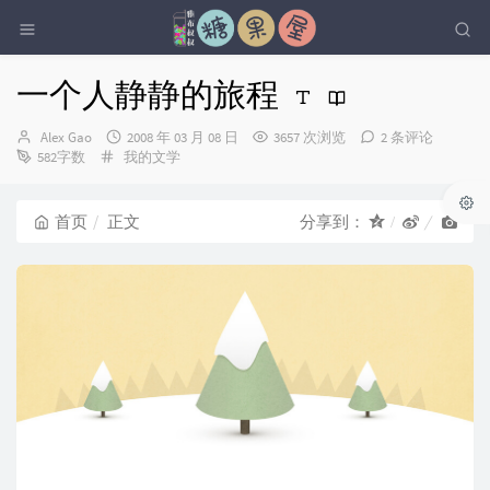
一个人静静的旅程
博
发
Alex Gao
2008 年 03 月 08 日
3657 次浏览
2 条评论
主：
分
布
582字数
我的文学
类：
时
间：
首页
正文
分享到：