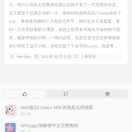
大。周六公司的大型看房结束以后终于有了一天完整的休息。
这天真是个悲喜交加的一天，最郁闷的是刚买的小lucky挂掉了
:cry: ，事情要回溯到三天前的元宵节，我们去夫子庙逛逛，看
到一只非常好看的小博美，虽然之前早有耳闻夫子庙的狗不能
买，都是带病的小狗，一周内必死，但是还是没忍住怀着侥幸
的心理买了这只小狗，还给它取了个名字叫Lucky，就是希...
Alex Gao
2011 年 02 月 21 日
2 条评论
热
最
随
门
新
机
文
评
文
Dell(戴尔) Vostro 3450 评测及试用感受
章
论
章
评
91
论
数：
GPG(pgp)加解密中文完整教程
评
23