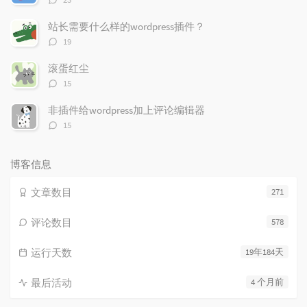
论
数：
站长需要什么样的wordpress插件？
评
19
论
数：
滚蛋红尘
评
15
论
数：
非插件给wordpress加上评论编辑器
评
15
论
数：
博客信息
文章数目
271
评论数目
578
运行天数
19年184天
最后活动
4 个月前